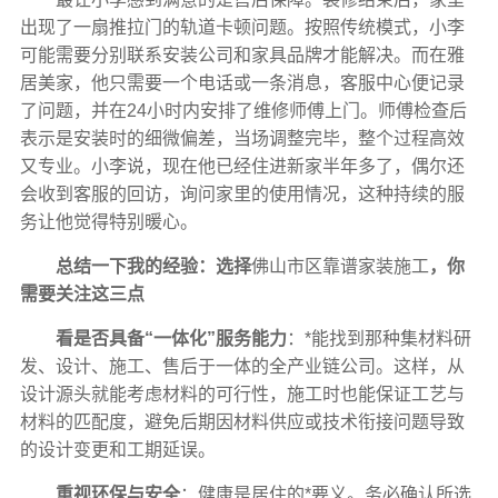
出现了一扇推拉门的轨道卡顿问题。按照传统模式，小李
可能需要分别联系安装公司和家具品牌才能解决。而在雅
居美家，他只需要一个电话或一条消息，客服中心便记录
了问题，并在24小时内安排了维修师傅上门。师傅检查后
表示是安装时的细微偏差，当场调整完毕，整个过程高效
又专业。小李说，现在他已经住进新家半年多了，偶尔还
会收到客服的回访，询问家里的使用情况，这种持续的服
务让他觉得特别暖心。
总结一下我的经验：选择
佛山市区靠谱家装施工
，你
需要关注这三点
看是否具备“一体化”服务能力
：*能找到那种集材料研
发、设计、施工、售后于一体的全产业链公司。这样，从
设计源头就能考虑材料的可行性，施工时也能保证工艺与
材料的匹配度，避免后期因材料供应或技术衔接问题导致
的设计变更和工期延误。
重视环保与安全
：健康是居住的*要义。务必确认所选