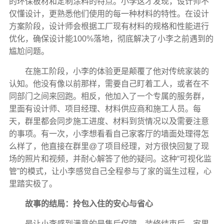
的环保板材和定制涂料的特点。小李这才发现，设计师不
仅懂设计，更熟悉他们使用的每一种材料的特性。在设计
方案阶段，设计师会根据工厂现有材料的规格和性能进行
优化，确保设计能100%落地，彻底解决了小李之前遇到的
尴尬问题。
在施工阶段，小李的体验更是颠覆了他对传统家装的
认知。他没有像以前那样，需要自己盯着工人，或者在不
同部门之间来回跑。相反，他加入了一个专属的服务群，
里面有设计师、项目经理、材料供应商和施工人员。每
天，群里都会同步施工进度、材料到货情况以及需要注意
的事项。有一次，小李想看看自己家客厅的墙面处理得怎
么样了，他直接在群里@了项目经理，对方很快回复了现
场的照片和视频，并耐心解答了他的疑问。这种“可视化监
管”的模式，让小李感觉自己全程参与了家的诞生过程，心
里踏实极了。
故事的结局：拎包入住的安心与省心
最让小李感到满意的是售后保障。装修结束后，家里