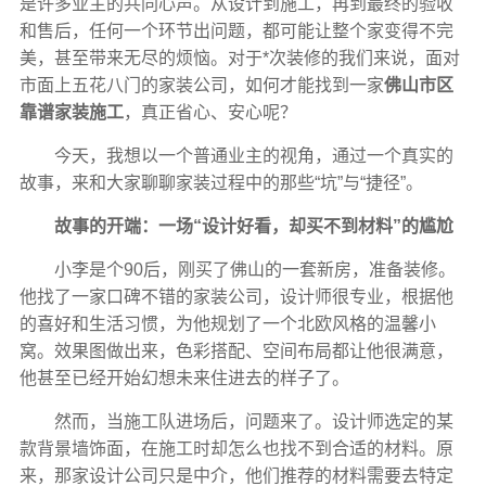
是许多业主的共同心声。从设计到施工，再到最终的验收
和售后，任何一个环节出问题，都可能让整个家变得不完
美，甚至带来无尽的烦恼。对于*次装修的我们来说，面对
市面上五花八门的家装公司，如何才能找到一家
佛山市区
靠谱家装施工
，真正省心、安心呢？
今天，我想以一个普通业主的视角，通过一个真实的
故事，来和大家聊聊家装过程中的那些“坑”与“捷径”。
故事的开端：一场“设计好看，却买不到材料”的尴尬
小李是个90后，刚买了佛山的一套新房，准备装修。
他找了一家口碑不错的家装公司，设计师很专业，根据他
的喜好和生活习惯，为他规划了一个北欧风格的温馨小
窝。效果图做出来，色彩搭配、空间布局都让他很满意，
他甚至已经开始幻想未来住进去的样子了。
然而，当施工队进场后，问题来了。设计师选定的某
款背景墙饰面，在施工时却怎么也找不到合适的材料。原
来，那家设计公司只是中介，他们推荐的材料需要去特定